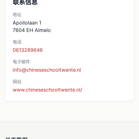
联系信息
地址
Apollolaan 1
7604 EH
Almelo
电话
0613289646
电子邮件
info@chineseschooltwente.nl
网站
www.chineseschooltwente.nl/