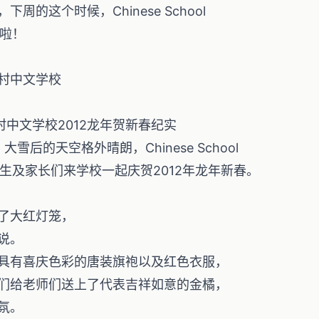
的这个时候，Chinese School
课啦！
p 首村中文学校
dorp首村中文学校2012龙年贺新春纪实
雪后的天空格外晴朗，Chinese School
请学生及家长们来学校一起庆贺2012年龙年新春。
了大红灯笼，
说。
具有喜庆色彩的唐装旗袍以及红色衣服，
们给老师们送上了代表吉祥如意的金橘，
氛。