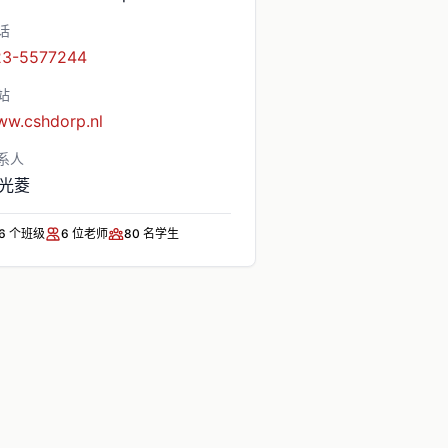
话
23-5577244
站
w.cshdorp.nl
系人
光菱
6
个班级
6
位老师
80
名学生