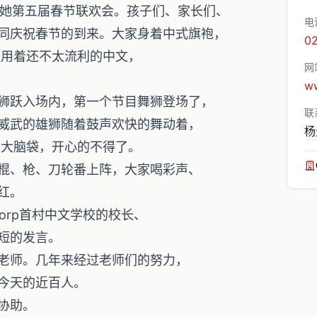
迎来了她第五届春节联欢会。孩子们、家长们、
电
同庆祝春节的到来。大家身着中式旗袍，
0
长用着还不太流利的中文，
网
ww
狮跃入场内，第一个节目舞狮登场了，
联
威武的雄狮随着鼓声欢快的舞动着，
杨
的大脑袋，开心的不得了。
棍、枪、刀轮番上阵，大家喝彩声、
红。
ofddorp首村中文学校的校长、
短的发言。
老师。几年来经过老师们的努力，
今天的近百人。
协助。