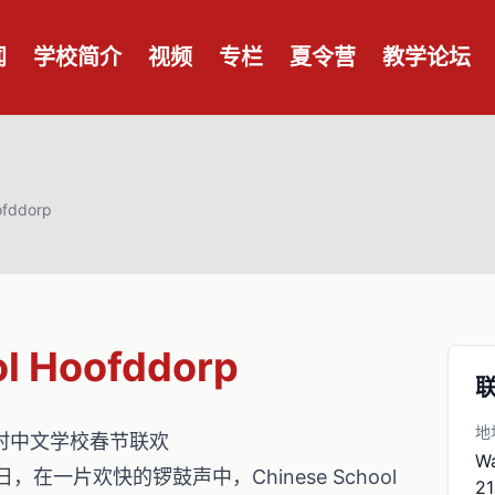
闻
学校简介
视频
专栏
夏令营
教学论坛
ofddorp
l Hoofddorp
地
orp首村中文学校春节联欢
W
日，在一片欢快的锣鼓声中，Chinese School
21